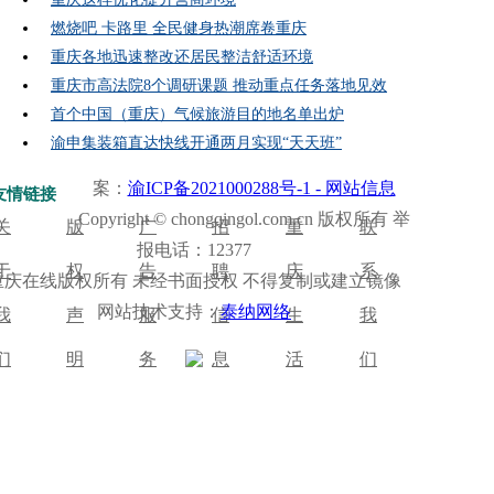
燃烧吧 卡路里 全民健身热潮席卷重庆
重庆各地迅速整改还居民整洁舒适环境
重庆市高法院8个调研课题 推动重点任务落地见效
首个中国（重庆）气候旅游目的地名单出炉
渝申集装箱直达快线开通两月实现“天天班”
案：
渝ICP备2021000288号-1 - 网站信息
友情链接
Copyright © chongqingol.com.cn 版权所有 举
关
版
广
招
重
联
报电话：12377
于
权
告
聘
庆
系
重庆在线版权所有 未经书面授权 不得复制或建立镜像
网站技术支持：
泰纳网络
我
声
服
信
生
我
们
明
务
息
活
们