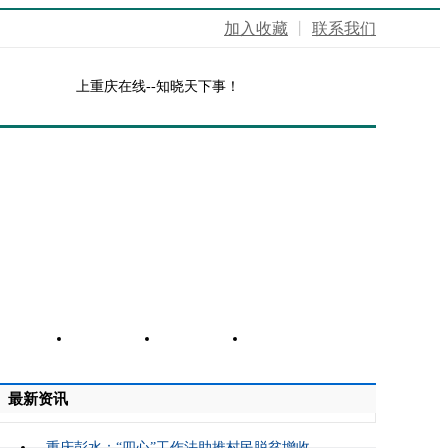
加入收藏
丨
联系我们
上重庆在线--知晓天下事！
美食
时尚
科教
健康
最新资讯
重庆彭水：“四心”工作法助推村民脱贫增收