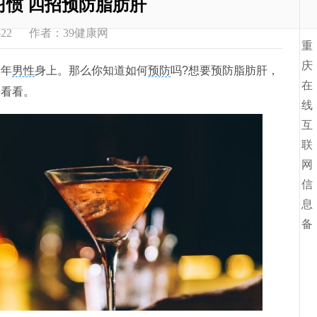
习惯 四招预防脂肪肝
11-22 作者：39健康网
重
庆
青年
男性
身上。那么你知道如何
预防
吗?想要预防脂肪肝，
在
去看看。
线
互
联
网
信
息
备