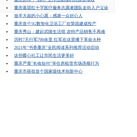
重庆基层红十字医疗服务志愿者团队走街入户义诊
放羊大叔的小心愿：感谢一众好心人
重庆首个5G数智化卫浴工厂在荣昌建成投产
重庆秀山：建起武陵生活馆 农特产品销售不再难
历时7天行军700余里 红军在这里播下革命火种
2021年“书香重庆”全民阅读系列推荐活动启动
这些暖心社工让市民生活更美好
重庆严查"长收短付"等住房租赁市场违规行为
重庆市获批首个国家级技术创新中心